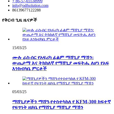
+ 86-57-65538999
info@odfsolution.com
86139677122288
የቅርብ ጊዜ ዜናዎች
15/03/25
ሙሉ ራስ-ሰር የአፍሪካ ፊልም ማሸጊያ ማሽን:
ውጤታማ እና ትክክለኛ የማሸጊያ መፍትሔ ለሆነ የአፍ
እንክብካቤ ምርቶች
05/03/25
ማሸጊያዎችን ማሸግ-የተስተካከለ የ KFM-300 ከፍተኛ
የፍጥነት ዘይቤ የማሸጊያ ማሸጊያ ማሽን