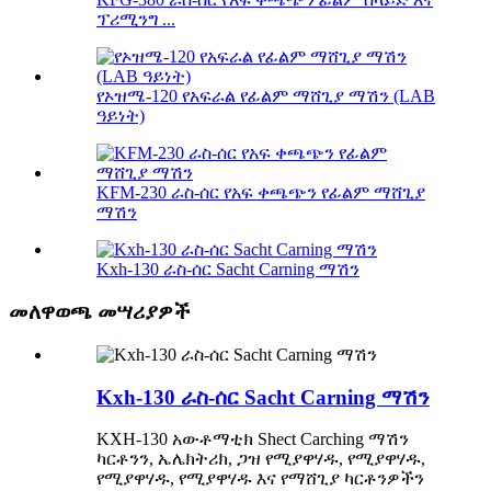
ፕሪሚንግ ...
የኦዝሜ-120 የአፍራል የፊልም ማሸጊያ ማሽን (LAB
ዓይነት)
KFM-230 ራስ-ሰር የአፍ ቀጫጭን የፊልም ማሸጊያ
ማሽን
Kxh-130 ራስ-ሰር Sacht Carning ማሽን
መለዋወጫ መሣሪያዎች
Kxh-130 ራስ-ሰር Sacht Carning ማሽን
KXH-130 አውቶማቲክ Shect Carching ማሽን
ካርቶንን, ኤሌክትሪክ, ጋዝ የሚያዋሃዱ, የሚያዋሃዱ,
የሚያዋሃዱ, የሚያዋሃዱ እና የማሸጊያ ካርቶንዎችን