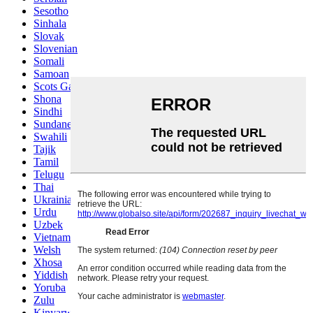
Sesotho
Sinhala
Slovak
Slovenian
Somali
Samoan
Scots Gaelic
Shona
Sindhi
Sundanese
Swahili
Tajik
Tamil
Telugu
Thai
Ukrainian
Urdu
Uzbek
Vietnamese
Welsh
Xhosa
Yiddish
Yoruba
Zulu
Kinyarwanda