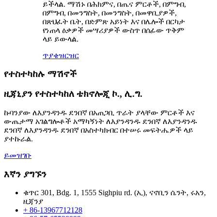
ይችላል. ማሽኑ በሕክምና, በጤና ምርቶች, በምግብ,
በምግብ, በመንግስት, በመንግስት, በመዋቢያዎች,
በጽህፈት ቤት, በድምጽ አይነት እና በሌሎች በርካታ
የነጠላ ዕቃዎች መሣሪያዎች ውስጥ በሰፊው ጥቅም
ላይ ይውላል.
ጥያቄ
ዝርዝር
የተስተካከሉ ማሽኖች
ዚጃኒያን የተስተካከለ ቴክኖሎጂ ኮ., ሊ.ግ.
ኩባንያው ለእያንዳንዱ ደንበኛ በአጠጋቢ ጥራት ያላቸው ምርቶች እና
ውጤታማ አገልግሎቶች አማካኝነት ለእያንዳንዱ ደንበኛ ለእያንዳንዱ
ደንበኛ ለእያንዳንዱ ደንበኛ በአስተካክብር በተሠሩ መፍትሔዎች ላይ
ያተኩራል.
ይመዝገቡ
እኛን ያግኙን
ቁጥር 301, Bdg. 1, 1555 Sighpiu rd. (ኢ), ናኖቢን ሴንት, ሩአን,
ዚጃንያ
+ 86-13967712128