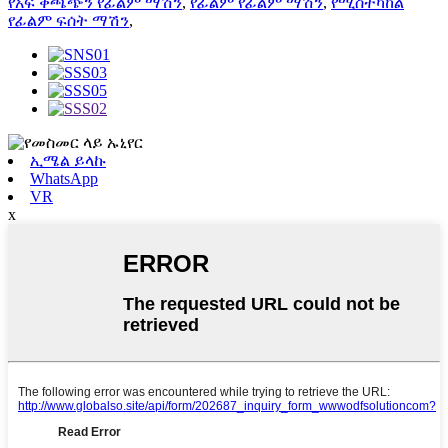
የአፍ ቀጫጭን የፊልም ማሽን
,
የፊልም የፊልም ማሽን
,
የሚስተካከል
የፊልም ፍሰት ማሽን
,
ኢሜል ይላኩ
WhatsApp
VR
x