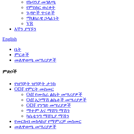
የኩባንያ መገለጫ
የምስክር ወረቀት
ጉዳዮች ጥናቶች
ማህበራዊ ኃላፊነት
VR
እኛን ያግኙን
English
ቤት
ምርቶች
መለዋወጫ መሣሪያዎች
ምድቦች
የዝግጅት ዝግጅት ታንክ
ODF የምርት መስመር
Odf የሙከራ ልኬት መሣሪያዎች
Odf አጋማሽ ልኬቶች መሣሪያዎች
ODF የንግድ መሣሪያዎች
ማተም እና ማሸግ ማሽን
ካሴቲንግ ማሸጊያ ማሽን
የመርከብ መከላከያ የማምረቻ መስመር
መለዋወጫ መሣሪያዎች