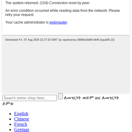
ለመዝጋት ወይም asc ለመዝጋት
ይምቱ
English
Chinese
French
German