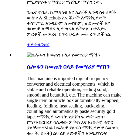
የሚያዋሃዱ የማሸጊያ ማሸጊያ ማሽን ነው.
በጤና ጥበቃ, ኬሚካላዊ እና ሌሎች ኢንዱስትሪዎች
ውስጥ ለ Shechots እና ቾዎች ለማሸጊያዎች
ተስማሚ. እንዲሁም ለመሸከም, ጠርሙሶች እና
ቱቦዎች ለማሸግ ሊያገለግል ይችላል. በተለያዩ
ምርቶች መሠረት በጥሩ ሁኔታ መመረጥ ይችላል.
ጥያቄ
ዝርዝር
ሴሎፋን ከመጠን በላይ የመሣሪያ ማሽን
This machine is imported digital frequency
converter and electrical components, which is
stable and reliable operation, sealing solid,
smooth and beautiful, etc. The machine can make
single item or article box automatically wrapped,
feeding, folding, heat sealing, packaging,
counting and automatically paste security gold
tape. የማሸጊያ ፍጥነት የታሸገ ፍጥነት ደንብ,
የማጭበርበሪያ ሰሌዳው ምትክ እና አነስተኛ ቁጥር
ያላቸው የአካል ክፍሎች የልብስ ማሸጊያዎች (መጠን,
ቁመት, ስፋት) ልዩ ልዩ ልዩነቶችን እንዲያሸንፍ