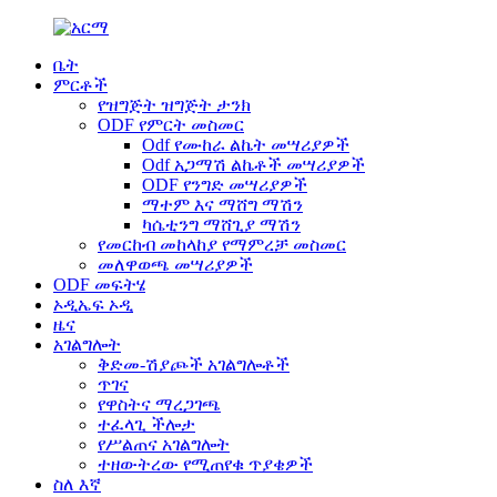
ቤት
ምርቶች
የዝግጅት ዝግጅት ታንክ
ODF የምርት መስመር
Odf የሙከራ ልኬት መሣሪያዎች
Odf አጋማሽ ልኬቶች መሣሪያዎች
ODF የንግድ መሣሪያዎች
ማተም እና ማሸግ ማሽን
ካሴቲንግ ማሸጊያ ማሽን
የመርከብ መከላከያ የማምረቻ መስመር
መለዋወጫ መሣሪያዎች
ODF መፍትሄ
ኦዲኤፍ ኦዲ
ዜና
አገልግሎት
ቅድመ-ሽያጮች አገልግሎቶች
ጥገና
የዋስትና ማረጋገጫ
ተፈላጊ ችሎታ
የሥልጠና አገልግሎት
ተዘውትረው የሚጠየቁ ጥያቄዎች
ስለ እኛ