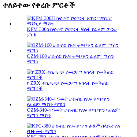
ተለይተው የቀረቡ ምርቶች
KFM-300h ከፍተኛ የፍጥነት ፍሰት የፊልም ፓርቲ
ፓርክ
OZM-160 ራስ-ሰር የአፍ ቀጫጭን ፊልም ማሽን
ማሽን
የ ZRX ተከታታይ የመርዛማ አካላት የመቅጠር
ማሽኖች
OZM-340-4 ዓመት ራስ-ሰር የአፍ ቀጫጭን የፊልም
ማሽን ማሽን
KFG-380 ራስ-ሰር የአፍ ቀጫጭን ፊልም ስላይድ እና