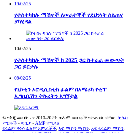
19/02/25
የተስተካከሉ ማሽኖች ለሠራተኞች የደህንነት ስልጠና
ያካሂዳል
10/02/25
የተስተካከሉ ማሽኖች ከ 2025 ጋር ከተራራ መውጣት
ጋር ይርቃሉ
08/02/25
የኒኮቲን ኦሮዲሲስቲክ ፊልም በአሜሪካ የቲፕ
ኤግዚቢሽን ትኩረትን አግኝቷል
© የቅጂ መብት - የ 2010-2023: ሁሉም መብቶች የተጠበቁ ናቸው.
ትኩስ
ምርቶች
-
ጣቢያ
-
AMP ሞባይል
የፊልም ቅነሳ ፊልም አምራቾች
,
አፍ ማሽን ማሽን
,
አፍ የፊልም ማሽን
,