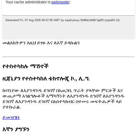
መልእክትዎን እዚህ ይፃፉ እና ለእኛ ይላኩልን
የተስተካከሉ ማሽኖች
ዚጃኒያን የተስተካከለ ቴክኖሎጂ ኮ., ሊ.ግ.
ኩባንያው ለእያንዳንዱ ደንበኛ በአጠጋቢ ጥራት ያላቸው ምርቶች እና
ውጤታማ አገልግሎቶች አማካኝነት ለእያንዳንዱ ደንበኛ ለእያንዳንዱ
ደንበኛ ለእያንዳንዱ ደንበኛ በአስተካክብር በተሠሩ መፍትሔዎች ላይ
ያተኩራል.
ይመዝገቡ
እኛን ያግኙን