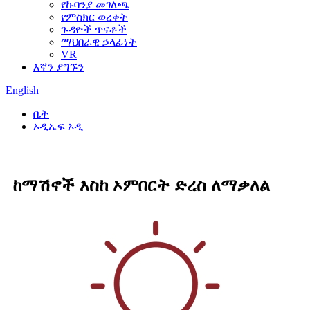
የኩባንያ መገለጫ
የምስክር ወረቀት
ጉዳዮች ጥናቶች
ማህበራዊ ኃላፊነት
VR
እኛን ያግኙን
English
ቤት
ኦዲኤፍ ኦዲ
ከማሽኖች እስከ ኦምበርት ድረስ ለማቃለል