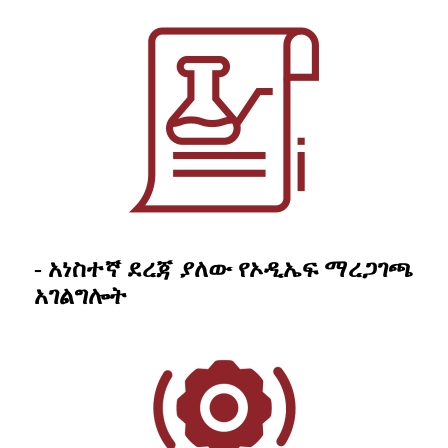
- አነስተኛ ደረጃ ያለው የኦዲኤፍ ማረጋገጫ
አገልግሎት