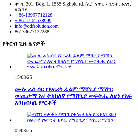
ቁጥር 301, Bdg. 1, 1555 Sighpiu rd. (ኢ), ናኖቢን ሴንት, ሩአን,
ዚጃንያ
+ 86-13967712128
+ 86-57-65538999
info@odfsolution.com
86139677122288
የቅርብ ጊዜ ዜናዎች
15/03/25
ሙሉ ራስ-ሰር የአፍሪካ ፊልም ማሸጊያ ማሽን:
ውጤታማ እና ትክክለኛ የማሸጊያ መፍትሔ ለሆነ የአፍ
እንክብካቤ ምርቶች
05/03/25