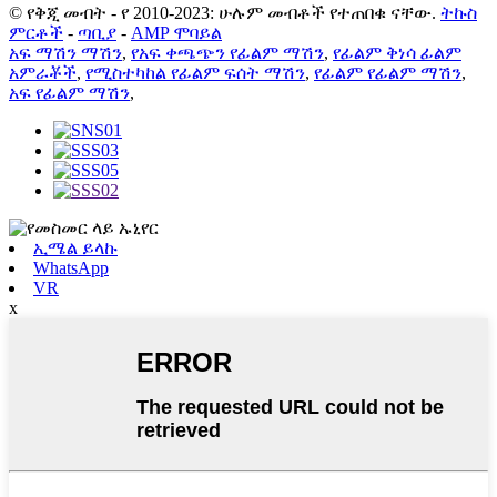
© የቅጂ መብት - የ 2010-2023: ሁሉም መብቶች የተጠበቁ ናቸው.
ትኩስ
ምርቶች
-
ጣቢያ
-
AMP ሞባይል
አፍ ማሽን ማሽን
,
የአፍ ቀጫጭን የፊልም ማሽን
,
የፊልም ቅነሳ ፊልም
አምራቾች
,
የሚስተካከል የፊልም ፍሰት ማሽን
,
የፊልም የፊልም ማሽን
,
አፍ የፊልም ማሽን
,
ኢሜል ይላኩ
WhatsApp
VR
x