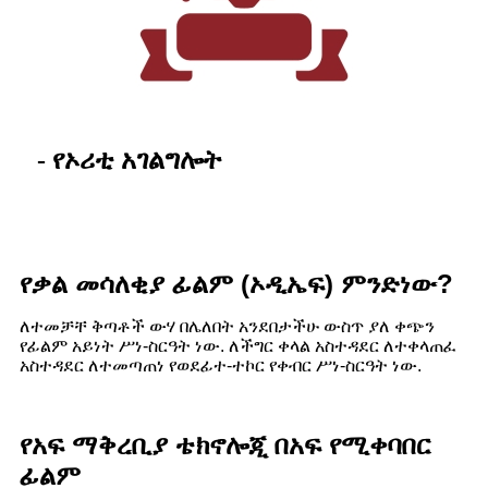
- የኦሪቲ አገልግሎት
የቃል መሳለቂያ ፊልም (ኦዲኤፍ) ምንድነው?
ለተመቻቸ ቅጣቶች ውሃ በሌለበት አንደበታችሁ ውስጥ ያለ ቀጭን
የፊልም አይነት ሥነ-ስርዓት ነው. ለችግር ቀላል አስተዳደር ለተቀላጠፈ
አስተዳደር ለተመጣጠነ የወደፊተ-ተኮር የቀብር ሥነ-ስርዓት ነው.
የአፍ ማቅረቢያ ቴክኖሎጂ በአፍ የሚቀባበር
ፊልም