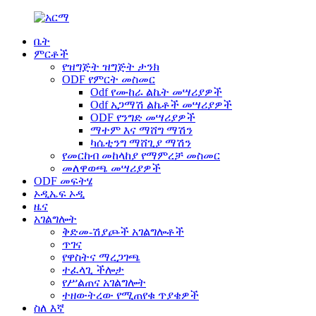
ቤት
ምርቶች
የዝግጅት ዝግጅት ታንክ
ODF የምርት መስመር
Odf የሙከራ ልኬት መሣሪያዎች
Odf አጋማሽ ልኬቶች መሣሪያዎች
ODF የንግድ መሣሪያዎች
ማተም እና ማሸግ ማሽን
ካሴቲንግ ማሸጊያ ማሽን
የመርከብ መከላከያ የማምረቻ መስመር
መለዋወጫ መሣሪያዎች
ODF መፍትሄ
ኦዲኤፍ ኦዲ
ዜና
አገልግሎት
ቅድመ-ሽያጮች አገልግሎቶች
ጥገና
የዋስትና ማረጋገጫ
ተፈላጊ ችሎታ
የሥልጠና አገልግሎት
ተዘውትረው የሚጠየቁ ጥያቄዎች
ስለ እኛ