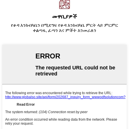
መዋቢያዎች
የቆዳ እንክብካቤን በሚደግፍ የቆዳ እንክብካቤ ምርት ላይ ምርምር
ቀልጣፋ, ፈጣን እና ምቾት እንመራለን