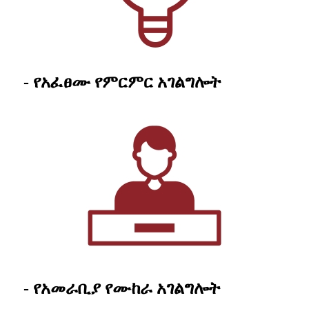
- የአፈፀሙ የምርምር አገልግሎት
- የአመራቢያ የሙከራ አገልግሎት