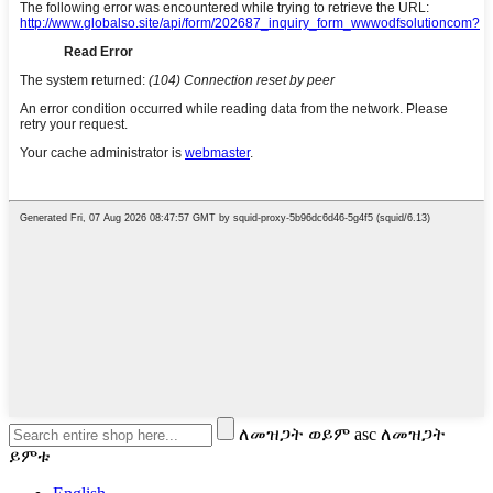
ለመዝጋት ወይም asc ለመዝጋት
ይምቱ