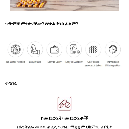
ጥቅሞቹ ምንድናቸው?
የ
የቃል ቅነሳ ፊልም
?
ትግበራ
የመድኃኒት መድኃኒቶች
በእንቅልፍ መቆጣጠሪያ, የፀጉር ማቋቋም ህክምና, የበሽታ