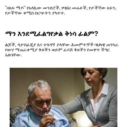
"በአፍ ማዶ" የአላኪው መንደሮች, የባህሪ መሬቶች, የታችኛው አፍን,
የታችኛው ቀሚስ ስርጭትን ያካተተ.
ማን እንደሚፈልግ
የቃል ቅነሳ ፊልም
?
ልጆች, ዲዮስፊጂያ እና ተጓዳኝ ያላቸው ሕመምተኞች ባህላዊ ጠንካራ
የውሃ ማጠራቀሚያ ቅጾችን ወይም ፈሳሽ ቅጾችን የመዋጥ ችግር
አለባቸው.