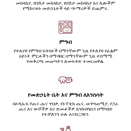
መከላከያ, የበሽታ መከላከያ, የበሽታ መከላከያ እና ሌሎችም
የሚከናወኑ መድኃኒቶች ላይ ጭማሪዎች ይጨምሩ.
ምግብ
የተለያዩ የምግብ ፍላጎቶች በማንኛውም ጊዜ የተለያዩ የፊልም
አይነት ምርቶችን በማዳበር በማንኛውም ጊዜ ተስማሚ
የመቅረጫ መጠጣትን ለመፍቀድ ተመርጠዋል.
የመድኃኒት ቤት እና ምግብ ለእንስሳት
በኦዲኤፍ የጤና ጤና ጥበቃ, የኦፕቲክ ጤና, መገጣጠሚያ, የጋራ
ጤና እና ውሾችዎ እና ድመቶችዎ እንክብካቤን በማካሄድ
የተቻለንን ሁሉ እናደርጋለን.