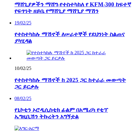
ማሸጊያዎችን ማሸግ-የተስተካከለ የ KFM-300 ከፍተኛ
የፍጥነት ዘይቤ የማሸጊያ ማሸጊያ ማሽን
19/02/25
የተስተካከሉ ማሽኖች ለሠራተኞች የደህንነት ስልጠና
ያካሂዳል
10/02/25
የተስተካከሉ ማሽኖች ከ 2025 ጋር ከተራራ መውጣት
ጋር ይርቃሉ
08/02/25
የኒኮቲን ኦሮዲሲስቲክ ፊልም በአሜሪካ የቲፕ
ኤግዚቢሽን ትኩረትን አግኝቷል