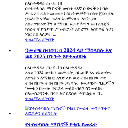
በአስተዳዳሪ 25-01-18
በተስተካከሉ ማሽኖች ውስጥ የእኛ ቡድናችን ከባድ
ሥራ እና ራስን መወሰን ከስኬትዎቻችን በስተጀርባ ያሉ
ኃይሎች ናቸው ብለን እናምናለን. ለየት ያለ
አስተዋጽኦዎችን ለማክበር አራተኛውን ሩብ አስቂኝ
የሰራተኛ የሽያጭ ሥነ-ስርዓት አደረግን. አስደናቂ ለሆነ
ነገር ደስ አለዎት ...
ተጨማሪ ያንብቡ
ዓመታዊ ስብሰባ: በ 2024 ላይ ማሰላሰሉ እና
ወደ 2025 በጉጉት እየተጠባበቁ
በአስተዳዳሪ 25-01-15 በአስተዳዳሪ
እንደ 2024 ጠንክሮ መሥራት, ስኬቶች እና የእድገትና
እድገትን ለማክበር አንድ ላይ ወደ ተሰብስበው ወደ
ተሰብስበው ተሰብስበው ይገኛሉ. ዓመታዊው ጊዜያችን
ዓመቱን በሙሉ ወደኋላ መለስ ብለን ስንመለከት
በአመስጋኝነት, በሳቅ እና በደስታ ተሞልቷል. በ ...
ተጨማሪ ያንብቡ
የተስተካከሉ ማሽኖች የቲቤ የመሬት