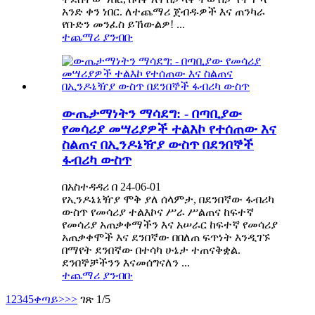
አንድ ቀን ነበር. ለተጨማሪ ጀብዱዎች እና ጠንካራ
የቡድን መንፈስ ይኸውልዎ! ...
ተጨማሪ ያንብቡ
ውጤታማነትን ማሳደግ: - በጣቢያው
የመሳሪያ መሣሪያዎች ተልእኮ የተሰጠው እና
ስልጠና በኢንዶኔዥያ ውስጥ በደንበኞች
ፋብሪካ ውስጥ
በአስተዳዳሪ በ 24-06-01
የኢንዶኔኔዥያ ሞቅ ያለ ሰላምታ, በደንበኛው ፋብሪካ
ውስጥ የመሳሪያ ተልእኮና ሥራ ሥልጠና ከፍተኛ
የመሳሪያ አጠቃቀማችን እና አሠራር ከፍተኛ የመሳሪያ
አጠቃቀሞች እና ደንበኛው በበለጠ ፍጥነት እንዲገኙ
በማየት ደንበኛው በተሳካ ሁኔታ ተጠናቅቋል.
ደንበኞቻችንን እናመሰግናለን ...
ተጨማሪ ያንብቡ
1
2
3
4
5
ቀጣይ>
>>
ገጽ 1/5