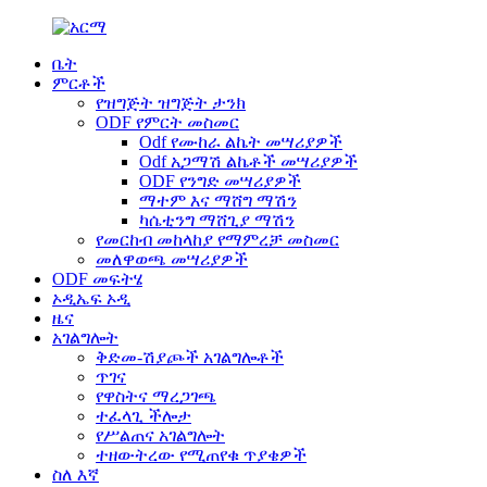
ቤት
ምርቶች
የዝግጅት ዝግጅት ታንክ
ODF የምርት መስመር
Odf የሙከራ ልኬት መሣሪያዎች
Odf አጋማሽ ልኬቶች መሣሪያዎች
ODF የንግድ መሣሪያዎች
ማተም እና ማሸግ ማሽን
ካሴቲንግ ማሸጊያ ማሽን
የመርከብ መከላከያ የማምረቻ መስመር
መለዋወጫ መሣሪያዎች
ODF መፍትሄ
ኦዲኤፍ ኦዲ
ዜና
አገልግሎት
ቅድመ-ሽያጮች አገልግሎቶች
ጥገና
የዋስትና ማረጋገጫ
ተፈላጊ ችሎታ
የሥልጠና አገልግሎት
ተዘውትረው የሚጠየቁ ጥያቄዎች
ስለ እኛ