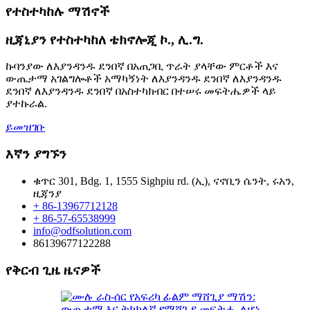
የተስተካከሉ ማሽኖች
ዚጃኒያን የተስተካከለ ቴክኖሎጂ ኮ., ሊ.ግ.
ኩባንያው ለእያንዳንዱ ደንበኛ በአጠጋቢ ጥራት ያላቸው ምርቶች እና
ውጤታማ አገልግሎቶች አማካኝነት ለእያንዳንዱ ደንበኛ ለእያንዳንዱ
ደንበኛ ለእያንዳንዱ ደንበኛ በአስተካክብር በተሠሩ መፍትሔዎች ላይ
ያተኩራል.
ይመዝገቡ
እኛን ያግኙን
ቁጥር 301, Bdg. 1, 1555 Sighpiu rd. (ኢ), ናኖቢን ሴንት, ሩአን,
ዚጃንያ
+ 86-13967712128
+ 86-57-65538999
info@odfsolution.com
86139677122288
የቅርብ ጊዜ ዜናዎች