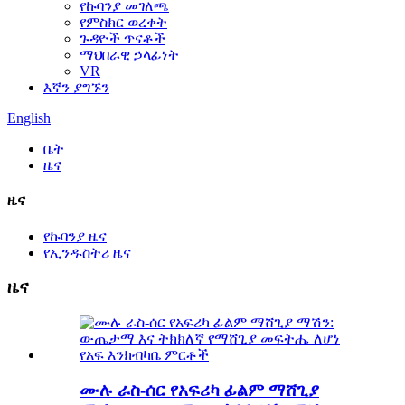
የኩባንያ መገለጫ
የምስክር ወረቀት
ጉዳዮች ጥናቶች
ማህበራዊ ኃላፊነት
VR
እኛን ያግኙን
English
ቤት
ዜና
ዜና
የኩባንያ ዜና
የኢንዱስትሪ ዜና
ዜና
ሙሉ ራስ-ሰር የአፍሪካ ፊልም ማሸጊያ