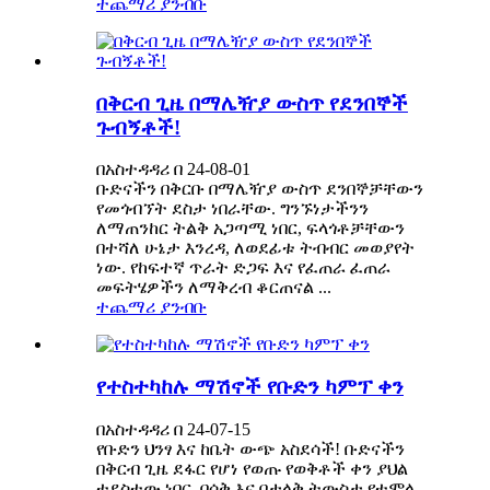
ተጨማሪ ያንብቡ
በቅርብ ጊዜ በማሌዥያ ውስጥ የደንበኞች
ጉብኝቶች!
በአስተዳዳሪ በ 24-08-01
ቡድናችን በቅርቡ በማሌዥያ ውስጥ ደንበኞቻቸውን
የመጎብኘት ደስታ ነበራቸው. ግንኙነታችንን
ለማጠንከር ትልቅ አጋጣሚ ነበር, ፍላጎቶቻቸውን
በተሻለ ሁኔታ እንረዳ, ለወደፊቱ ትብብር መወያየት
ነው. የከፍተኛ ጥራት ድጋፍ እና የፈጠራ ፈጠራ
መፍትሄዎችን ለማቅረብ ቆርጠናል ...
ተጨማሪ ያንብቡ
የተስተካከሉ ማሽኖች የቡድን ካምፕ ቀን
በአስተዳዳሪ በ 24-07-15
የቡድን ህንፃ እና ከቤት ውጭ አስደሳች! ቡድናችን
በቅርብ ጊዜ ደፋር የሆነ የወጡ የወቅቶች ቀን ያህል
ተደስተው ነበር, በሳቅ እና በታላቅ ትውስታ የተሞላ