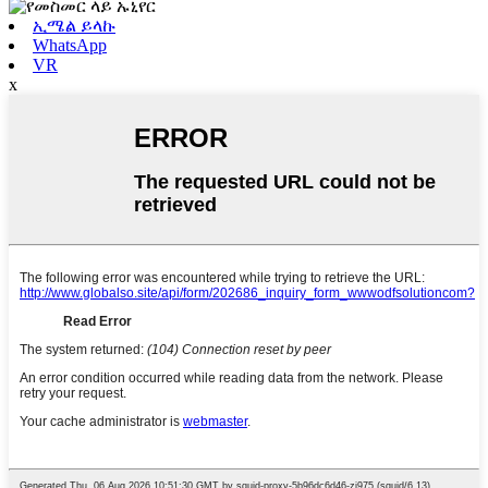
ኢሜል ይላኩ
WhatsApp
VR
x