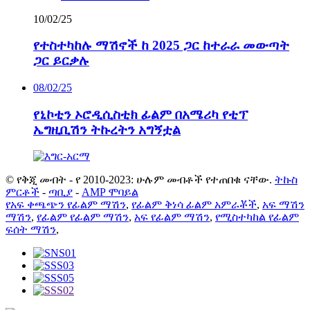
10/02/25
የተስተካከሉ ማሽኖች ከ 2025 ጋር ከተራራ መውጣት
ጋር ይርቃሉ
08/02/25
የኒኮቲን ኦሮዲሲስቲክ ፊልም በአሜሪካ የቲፕ
ኤግዚቢሽን ትኩረትን አግኝቷል
© የቅጂ መብት - የ 2010-2023: ሁሉም መብቶች የተጠበቁ ናቸው.
ትኩስ
ምርቶች
-
ጣቢያ
-
AMP ሞባይል
የአፍ ቀጫጭን የፊልም ማሽን
,
የፊልም ቅነሳ ፊልም አምራቾች
,
አፍ ማሽን
ማሽን
,
የፊልም የፊልም ማሽን
,
አፍ የፊልም ማሽን
,
የሚስተካከል የፊልም
ፍሰት ማሽን
,