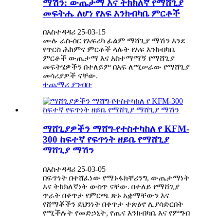
ማሽን: ውጤታማ እና ትክክለኛ የማሸጊያ
መፍትሔ ለሆነ የአፍ እንክብካቤ ምርቶች
በአስተዳዳሪ 25-03-15
ሙሉ ራስ-ሰር የአፍሪካ ፊልም ማሸጊያ ማሽን እንደ
የጥርስ ሕክምና ምርቶች ላሉት የአፍ እንክብካቤ
ምርቶች ውጤታማ እና አስተማማኝ የማሸጊያ
መፍትሄዎችን በተለይም በአፍ ለሚሠራው የማሸጊያ
መሳሪያዎች ናቸው.
ተጨማሪ ያንብቡ
ማሸጊያዎችን ማሸግ-የተስተካከለ የ KFM-
300 ከፍተኛ የፍጥነት ዘይቤ የማሸጊያ
ማሸጊያ ማሽን
በአስተዳዳሪ 25-03-05
በፍጥነት በተሸፈነው የማኑፋክቸሪንግ, ውጤታማነት
እና ትክክለኛነት ውስጥ ናቸው. በተለይ የማሸጊያ
ጥራት በቀጥታ የምርጫ ጽኑ አቋማቸውን እና
የሸማቾችን ደህንነት በቀጥታ ተጽዕኖ ሊያሳድርበት
የሚችሉት የመድኃኒት, የጤና እንክብካቤ እና የምግብ