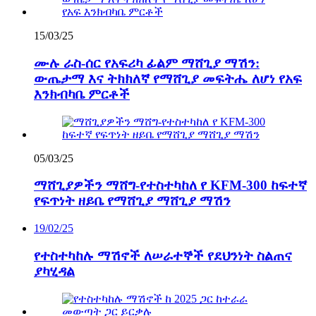
15/03/25
ሙሉ ራስ-ሰር የአፍሪካ ፊልም ማሸጊያ ማሽን:
ውጤታማ እና ትክክለኛ የማሸጊያ መፍትሔ ለሆነ የአፍ
እንክብካቤ ምርቶች
05/03/25
ማሸጊያዎችን ማሸግ-የተስተካከለ የ KFM-300 ከፍተኛ
የፍጥነት ዘይቤ የማሸጊያ ማሸጊያ ማሽን
19/02/25
የተስተካከሉ ማሽኖች ለሠራተኞች የደህንነት ስልጠና
ያካሂዳል