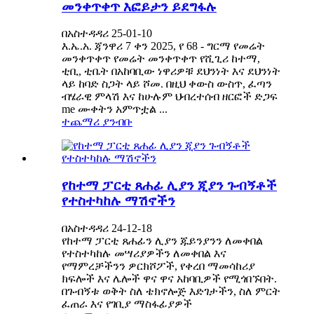
መንቀጥቀጥ እፎይታን ይደግፋሉ
በአስተዳዳሪ 25-01-10
እ.ኤ.አ. ጃንዋሪ 7 ቀን 2025, የ 68 - ግርማ የመሬት
መንቀጥቀጥ የመሬት መንቀጥቀጥ የሺጊሪ ከተማ,
ቲቢ, ቲቤት ​​በአከባቢው ነዋሪዎቹ ደህንነት እና ደህንነት
ላይ ከባድ ስጋት ላይ ሾመ. በዚህ ቀውስ ውስጥ, ፈጣን
ብሄራዊ ምላሽ እና ከሁሉም ህብረተሰብ ዘርፎች ድጋፍ
me ሙቀትን አምጥቷል ...
ተጨማሪ ያንብቡ
የከተማ ፓርቲ ጸሐፊ ሊያን ጂያን ጉብኝቶች
የተስተካከሉ ማሽኖችን
በአስተዳዳሪ 24-12-18
የከተማ ፓርቲ ጸሐፊን ሊያን ጁይንያንን ለመቀበል
የተስተካከሉ መሣሪያዎችን ለመቀበል እና
የማምረቻችንን ዎርክሾፖች, የቀረበ ማመሳከሪያ
ክፍሎች እና ሌሎች ዋና ዋና አከባቢዎች የሚጎበኙበት.
በጉብኝቱ ወቅት ስለ ቴክኖሎጅ እድገታችን, ስለ ምርት
ፈጠራ እና የገቢያ ማስፋፊያዎች