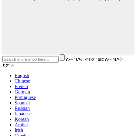
ለመዝጋት ወይም asc ለመዝጋት
ይምቱ
English
Chinese
French
German
Portuguese
Spanish
Russian
Japanese
Korean
Arabic
Irish
Greek