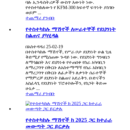
ባሉ ኢንዱስትሪዎች ውስጥ እውነት ነው.
የተስተካከለውን የ KFM-300 ከፍተኛ ፍጥነት ያስገቡ
ወይም ...
ተጨማሪ ያንብቡ
የተስተካከሉ ማሽኖች ለሠራተኞች የደህንነት
ስልጠና ያካሂዳል
በአስተዳዳሪ 25-02-19
በተስተካከሉ ማሽኖች, የሥራ ቦታ ደህንነት ሁል ጊዜ
ቅድሚያ የሚሰጠው ጉዳይ ነው. የደህንነት ግንዛቤን
ለማጎልበት እና ደህንነቱ የተጠበቀ የስራ አካባቢን
ለማረጋገጥ በቅርቡ ለአስተማማኝ የስራ አከባቢን
ለማረጋገጥ በቅርቡ ለፊታችን ለቃንት ሰራተኞች
የማምረቻ ደህንነት ስልጠና አደራቅን. ቡድናችን
አስፈላጊ የደህንነት ፕሮቶኮሎችን, የስጋት ቅድመ
ሁኔታ ...
ተጨማሪ ያንብቡ
የተስተካከሉ ማሽኖች ከ 2025 ጋር ከተራራ
መውጣት ጋር ይርቃሉ