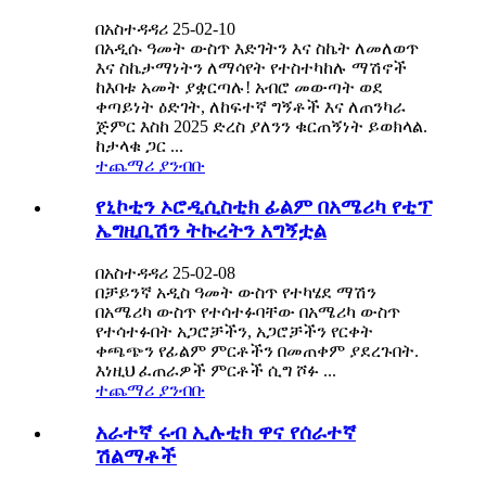
በአስተዳዳሪ 25-02-10
በአዲሱ ዓመት ውስጥ እድገትን እና ስኬት ለመለወጥ
እና ስኬታማነትን ለማሳየት የተስተካከሉ ማሽኖች
ከእባቱ አመት ያቋርጣሉ! አብሮ መውጣት ወደ
ቀጣይነት ዕድገት, ለከፍተኛ ግኝቶች እና ለጠንካራ
ጅምር እስከ 2025 ድረስ ያለንን ቁርጠኝነት ይወክላል.
ከታላቁ ጋር ...
ተጨማሪ ያንብቡ
የኒኮቲን ኦሮዲሲስቲክ ፊልም በአሜሪካ የቲፕ
ኤግዚቢሽን ትኩረትን አግኝቷል
በአስተዳዳሪ 25-02-08
በቻይንኛ አዲስ ዓመት ውስጥ የተካሄደ ማሽን
በአሜሪካ ውስጥ የተሳተፉባቸው በአሜሪካ ውስጥ
የተሳተፉበት አጋሮቻችን, አጋሮቻችን የርቀት
ቀጫጭን የፊልም ምርቶችን በመጠቀም ያደረጉበት.
እነዚህ ፈጠራዎች ምርቶች ሲግ ሾፉ ...
ተጨማሪ ያንብቡ
አራተኛ ሩብ ኢሉቲክ ዋና የሰራተኛ
ሽልማቶች