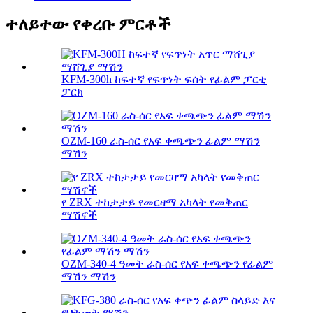
ተለይተው የቀረቡ ምርቶች
KFM-300h ከፍተኛ የፍጥነት ፍሰት የፊልም ፓርቲ
ፓርክ
OZM-160 ራስ-ሰር የአፍ ቀጫጭን ፊልም ማሽን
ማሽን
የ ZRX ተከታታይ የመርዛማ አካላት የመቅጠር
ማሽኖች
OZM-340-4 ዓመት ራስ-ሰር የአፍ ቀጫጭን የፊልም
ማሽን ማሽን