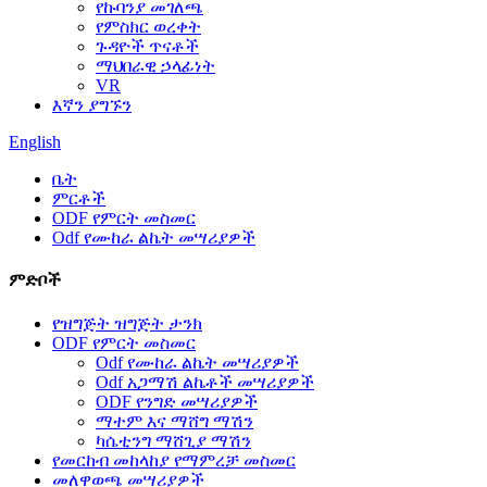
የኩባንያ መገለጫ
የምስክር ወረቀት
ጉዳዮች ጥናቶች
ማህበራዊ ኃላፊነት
VR
እኛን ያግኙን
English
ቤት
ምርቶች
ODF የምርት መስመር
Odf የሙከራ ልኬት መሣሪያዎች
ምድቦች
የዝግጅት ዝግጅት ታንክ
ODF የምርት መስመር
Odf የሙከራ ልኬት መሣሪያዎች
Odf አጋማሽ ልኬቶች መሣሪያዎች
ODF የንግድ መሣሪያዎች
ማተም እና ማሸግ ማሽን
ካሴቲንግ ማሸጊያ ማሽን
የመርከብ መከላከያ የማምረቻ መስመር
መለዋወጫ መሣሪያዎች