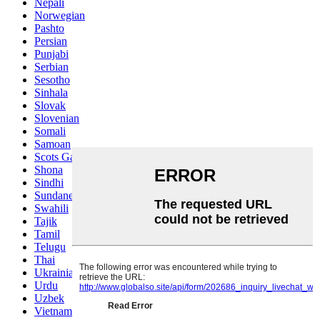
Nepali
Norwegian
Pashto
Persian
Punjabi
Serbian
Sesotho
Sinhala
Slovak
Slovenian
Somali
Samoan
Scots Gaelic
Shona
Sindhi
Sundanese
Swahili
Tajik
Tamil
Telugu
Thai
Ukrainian
Urdu
Uzbek
Vietnamese