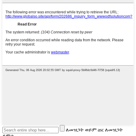
ለመዝጋት ወይም asc ለመዝጋት
ይምቱ