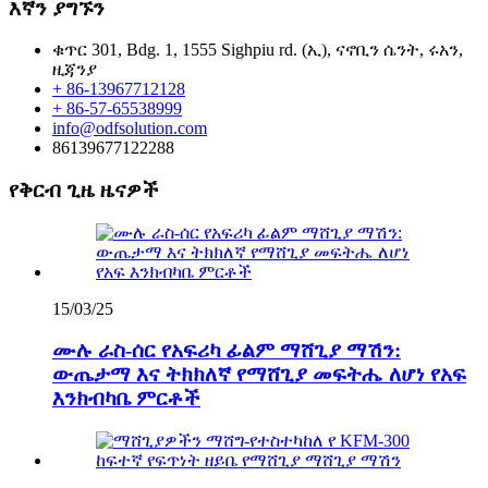
እኛን ያግኙን
ቁጥር 301, Bdg. 1, 1555 Sighpiu rd. (ኢ), ናኖቢን ሴንት, ሩአን,
ዚጃንያ
+ 86-13967712128
+ 86-57-65538999
info@odfsolution.com
86139677122288
የቅርብ ጊዜ ዜናዎች
15/03/25
ሙሉ ራስ-ሰር የአፍሪካ ፊልም ማሸጊያ ማሽን:
ውጤታማ እና ትክክለኛ የማሸጊያ መፍትሔ ለሆነ የአፍ
እንክብካቤ ምርቶች