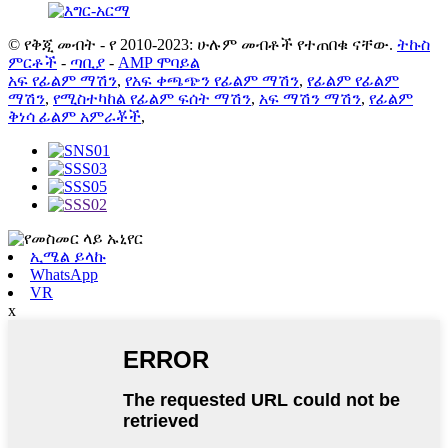
© የቅጂ መብት - የ 2010-2023: ሁሉም መብቶች የተጠበቁ ናቸው.
ትኩስ
ምርቶች
-
ጣቢያ
-
AMP ሞባይል
አፍ የፊልም ማሽን
,
የአፍ ቀጫጭን የፊልም ማሽን
,
የፊልም የፊልም
ማሽን
,
የሚስተካከል የፊልም ፍሰት ማሽን
,
አፍ ማሽን ማሽን
,
የፊልም
ቅነሳ ፊልም አምራቾች
,
ኢሜል ይላኩ
WhatsApp
VR
x