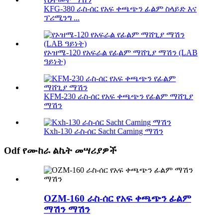
KFG-380 ራስ-ሰር የአፍ ቀጫጭን ፊልም ስላይድ እና
ፕሪሚንግ ...
የኦዝሜ-120 የአፍራል የፊልም ማሸጊያ ማሽን (LAB
ዓይነት)
KFM-230 ራስ-ሰር የአፍ ቀጫጭን የፊልም ማሸጊያ
ማሽን
Kxh-130 ራስ-ሰር Sacht Carning ማሽን
Odf የሙከራ ልኬት መሣሪያዎች
OZM-160 ራስ-ሰር የአፍ ቀጫጭን ፊልም
ማሽን ማሽን