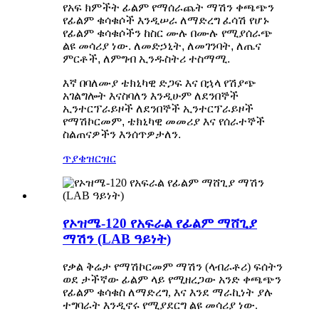
የአፍ ክምችት ፊልም የማሰራጨት ማሽን ቀጫጭን
የፊልም ቁሳቁሶች እንዲሠራ ለማድረግ ፈሳሽ የሆኑ
የፊልም ቁሳቁሶችን ከስር ሙሉ በሙሉ የሚያሰራጭ
ልዩ መሳሪያ ነው. ለመድኃኒት, ለመገንባት, ለጤና
ምርቶች, ለምግብ ኢንዱስትሪ ተስማሚ.
እኛ በባለሙያ ቴክኒካዊ ድጋፍ እና በኋላ የሽያጭ
አገልግሎት እናስባለን እንዲሁም ለደንበኞች
ኢንተርፕራይዞች ለደንበኞች ኢንተርፕራይዞች
የማሽኮርመም, ቴክኒካዊ መመሪያ እና የሰራተኞች
ስልጠናዎችን እንሰጥዎታለን.
ጥያቄ
ዝርዝር
የኦዝሜ-120 የአፍራል የፊልም ማሸጊያ
ማሽን (LAB ዓይነት)
የቃል ቅሬታ የማሽኮርመም ማሽን (ላብራቶሪ) ፍሰትን
ወደ ታችኛው ፊልም ላይ የሚዘረጋው አንድ ቀጫጭን
የፊልም ቁሳቁስ ለማድረግ, እና እንደ ማራኪነት ያሉ
ተግባራት እንዲኖሩ የሚያደርግ ልዩ መሳሪያ ነው.