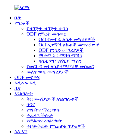
ቤት
ምርቶች
የዝግጅት ዝግጅት ታንክ
ODF የምርት መስመር
Odf የሙከራ ልኬት መሣሪያዎች
Odf አጋማሽ ልኬቶች መሣሪያዎች
ODF የንግድ መሣሪያዎች
ማተም እና ማሸግ ማሽን
ካሴቲንግ ማሸጊያ ማሽን
የመርከብ መከላከያ የማምረቻ መስመር
መለዋወጫ መሣሪያዎች
ODF መፍትሄ
ኦዲኤፍ ኦዲ
ዜና
አገልግሎት
ቅድመ-ሽያጮች አገልግሎቶች
ጥገና
የዋስትና ማረጋገጫ
ተፈላጊ ችሎታ
የሥልጠና አገልግሎት
ተዘውትረው የሚጠየቁ ጥያቄዎች
ስለ እኛ