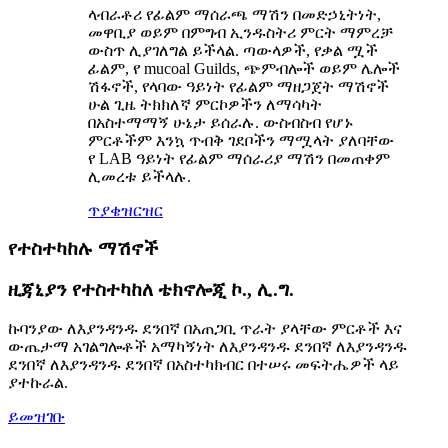
ላብራቶሪ የፊልም ማሰራጫ ማሽን በመድኃኒትነት,
መዋቢያ ወይም በምግብ ኢንዱስትሪ ምርት ማምረቻ
ውስጥ ሊያገለግል ይችላል. ጣውላዎች, የቃል ሟች
ፊልም, የ mucoal Guilds, ጭምብሎች ወይም ሌሎች
ሽፋኖች, የላባው ዓይነት የፊልም ማዘጋጀት ማሽኖች
ሁል ጊዜ ትክክለኛ ምርኮዎችን ለማሳካት
በአስተማማኝ ሁኔታ ይሰራሉ. ውስብስብ የሆኑ
ምርቶችም እንኳ ጥብቅ ገደቦችን ማሟላት ያለባቸው
የ LAB ዓይነት የፊልም ማሰራሪያ ማሽን በመጠቀም
ሊመረቱ ይችላሉ.
ጥያቄ
ዝርዝር
የተስተካከሉ ማሽኖች
ዚጃኒያን የተስተካከለ ቴክኖሎጂ ኮ., ሊ.ግ.
ኩባንያው ለእያንዳንዱ ደንበኛ በአጠጋቢ ጥራት ያላቸው ምርቶች እና
ውጤታማ አገልግሎቶች አማካኝነት ለእያንዳንዱ ደንበኛ ለእያንዳንዱ
ደንበኛ ለእያንዳንዱ ደንበኛ በአስተካክብር በተሠሩ መፍትሔዎች ላይ
ያተኩራል.
ይመዝገቡ