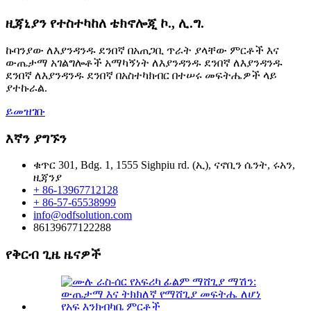
ዚጃኒያን የተስተካከለ ቴክኖሎጂ ኮ., ሊ.ግ.
ኩባንያው ለእያንዳንዱ ደንበኛ በአጠጋቢ ጥራት ያላቸው ምርቶች እና
ውጤታማ አገልግሎቶች አማካኝነት ለእያንዳንዱ ደንበኛ ለእያንዳንዱ
ደንበኛ ለእያንዳንዱ ደንበኛ በአስተካክብር በተሠሩ መፍትሔዎች ላይ
ያተኩራል.
ይመዝገቡ
እኛን ያግኙን
ቁጥር 301, Bdg. 1, 1555 Sighpiu rd. (ኢ), ናኖቢን ሴንት, ሩአን,
ዚጃንያ
+ 86-13967712128
+ 86-57-65538999
info@odfsolution.com
86139677122288
የቅርብ ጊዜ ዜናዎች