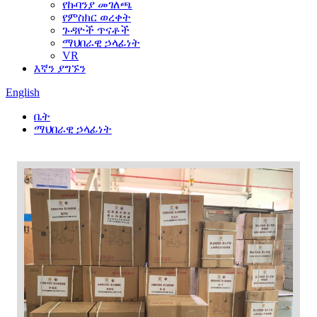
የኩባንያ መገለጫ
የምስክር ወረቀት
ጉዳዮች ጥናቶች
ማህበራዊ ኃላፊነት
VR
እኛን ያግኙን
English
ቤት
ማህበራዊ ኃላፊነት