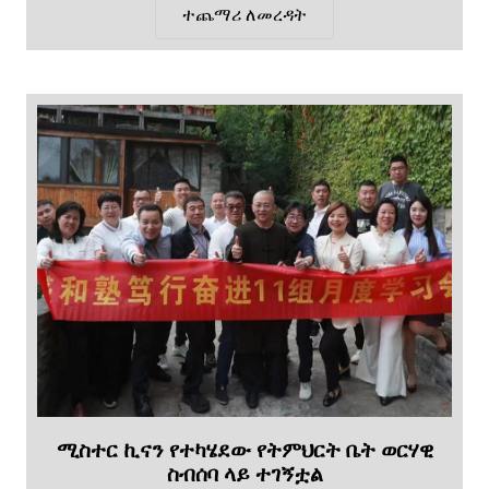
ተጨማሪ ለመረዳት
ሚስተር ኪናን የተካሄደው የትምህርት ቤት ወርሃዊ
ስብሰባ ላይ ተገኝቷል