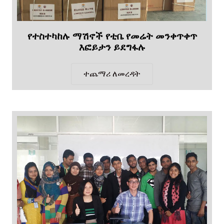
የተስተካከሉ ማሽኖች የቲቤ የመሬት መንቀጥቀጥ
እፎይታን ይደግፋሉ
ተጨማሪ ለመረዳት