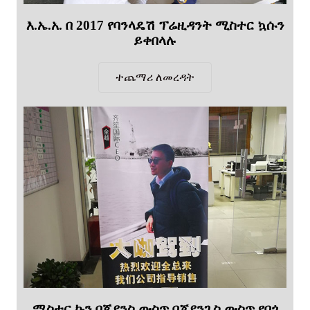
እ.ኤ.አ. በ 2017 የባንላዴሽ ፕሬዚዳንት ሚስተር ኳሱን
ይቀበላሉ
ተጨማሪ ለመረዳት
ሚስተር ኩን በጃያንስ ውስጥ በጄያንጊስ ውስጥ የበጎ