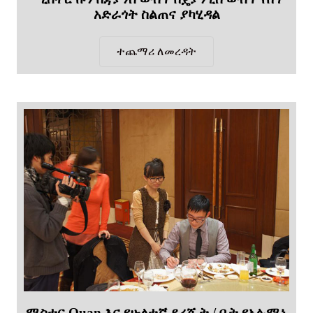
አድራጎት ስልጠና ያካሂዳል
ተጨማሪ ለመረዳት
ሚስተር Quan እና የሁለተኛ ደረጃ ት / ቤት የአሉሚኒ