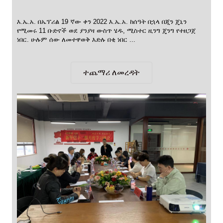
እ.ኤ.አ. በኤፕሪል 19 ኛው ቀን 2022 እ.ኤ.አ. ከሰዓት በኋላ በጂን ጄኒን
የሚመሩ 11 ቡድኖች ወደ ያንያዛ ውስጥ ሄዱ, ሚስተር ዚንግ ጄንግ የተዘጋጀ
ነበር. ሁሉም ሰው ለመተዋወቅ እድሉ በቂ ነበር ...
ተጨማሪ ለመረዳት