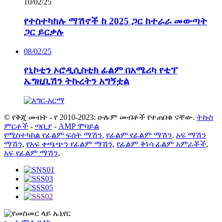
10/02/25
የተስተካከሉ ማሽኖች ከ 2025 ጋር ከተራራ መውጣት
ጋር ይርቃሉ
08/02/25
የኒኮቲን ኦሮዲሲስቲክ ፊልም በአሜሪካ የቲፕ
ኤግዚቢሽን ትኩረትን አግኝቷል
© የቅጂ መብት - የ 2010-2023: ሁሉም መብቶች የተጠበቁ ናቸው.
ትኩስ
ምርቶች
-
ጣቢያ
-
AMP ሞባይል
የሚስተካከል የፊልም ፍሰት ማሽን
,
የፊልም የፊልም ማሽን
,
አፍ ማሽን
ማሽን
,
የአፍ ቀጫጭን የፊልም ማሽን
,
የፊልም ቅነሳ ፊልም አምራቾች
,
አፍ የፊልም ማሽን
,