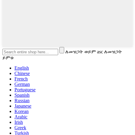
ለመዝጋት ወይም asc ለመዝጋት
ይምቱ
English
Chinese
French
German
Portuguese
Spanish
Russian
Japanese
Korean
Arabic
Irish
Greek
Turkish