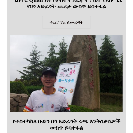
የበጎ አድራጎት ጨረታ ውስጥ ይሳተፋል
ተጨማሪ ለመረዳት
የተስተካከለ ቡድን በጎ አድራጎት ሩጫ እንቅስቃሴዎች
ውስጥ ይሳተፋል