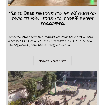
ሚስተር Quan yee በንግድ ሥራ አውራጃ ስብሰባ ላይ
የተጋራ ግንኙነት: - የንግድ ሥራ ፍላጎቶች ፍልስፍና
ያስፈልጋቸዋል.
በተደጋጋሚ በዓለም አቀፍ ደረጃ ወረርሽኝ እና የገቢያ ልማት አከባቢ, በዌንዙ
ውስጥ የተሳተፉበት ሥራ ፈጣሪዎች አዝማሚያዎች ላይ ተነሳ. የተስተካከለ
ቴክኖሎጂ መስራች, የተስተካከለ ቴክኖሎጂ መሥራች, በ ...
ተጨማሪ ለመረዳት