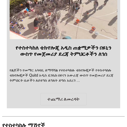
የተስተካከለ ቴክኖሎጂ አዲስ ጠቋሚዎችን በዩኒን
ውስጥ የመጀመሪያ ደረጃ ትምህርቶችን ለገሰ
የልጆችን የመማር አካባቢ ለማሻሻል የተስተካከሉ ቴክኖሎጂዎች የተስተካከሉ
ቴክኖሎጂዎች Quitd አዲስ ዴንኬክ በዩናን አውራጃ ውስጥ የመጀመሪያ ደረጃ
ትምህርት ቤቶችን ለይዩግስ ለግለት ድግስ አደረገ ...
ተጨማሪ ለመረዳት
የተስተካከሉ ማሽኖች