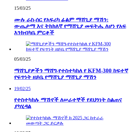
15/03/25
ሙሉ ራስ-ሰር የአፍሪካ ፊልም ማሸጊያ ማሽን:
ውጤታማ እና ትክክለኛ የማሸጊያ መፍትሔ ለሆነ የአፍ
እንክብካቤ ምርቶች
05/03/25
ማሸጊያዎችን ማሸግ-የተስተካከለ የ KFM-300 ከፍተኛ
የፍጥነት ዘይቤ የማሸጊያ ማሸጊያ ማሽን
19/02/25
የተስተካከሉ ማሽኖች ለሠራተኞች የደህንነት ስልጠና
ያካሂዳል