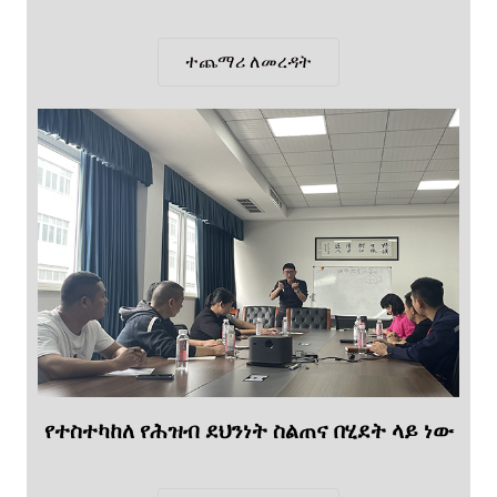
ተጨማሪ ለመረዳት
የተስተካከለ የሕዝብ ደህንነት ስልጠና በሂደት ላይ ነው