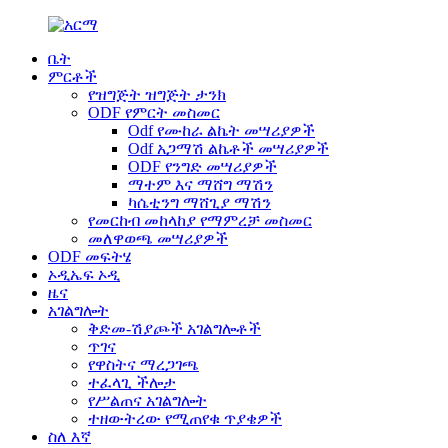
ቤት
ምርቶች
የዝግጅት ዝግጅት ታንክ
ODF የምርት መስመር
Odf የሙከራ ልኬት መሣሪያዎች
Odf አጋማሽ ልኬቶች መሣሪያዎች
ODF የንግድ መሣሪያዎች
ማተም እና ማሸግ ማሽን
ካሴቲንግ ማሸጊያ ማሽን
የመርከብ መከላከያ የማምረቻ መስመር
መለዋወጫ መሣሪያዎች
ODF መፍትሄ
ኦዲኤፍ ኦዲ
ዜና
አገልግሎት
ቅድመ-ሽያጮች አገልግሎቶች
ጥገና
የዋስትና ማረጋገጫ
ተፈላጊ ችሎታ
የሥልጠና አገልግሎት
ተዘውትረው የሚጠየቁ ጥያቄዎች
ስለ እኛ