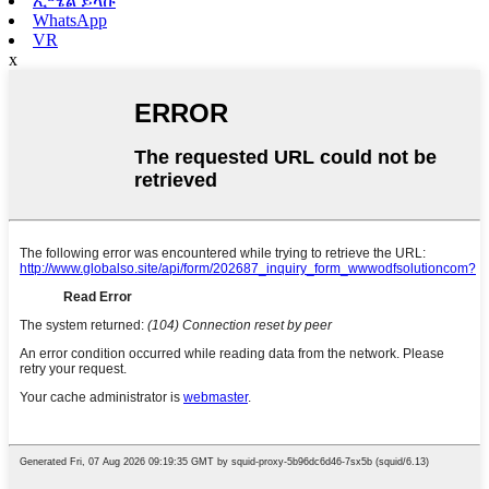
ኢሜል ይላኩ
WhatsApp
VR
x