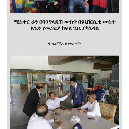
ሚስተር ሬን በባንግላዴሽ ውስጥ በዩኒቨርሲቲ ውስጥ
አንድ የመጋሪያ ክፍለ ጊዜ ያካሂዳል
ተጨማሪ ለመረዳት