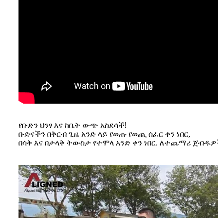
የቡድን ህንፃ እና ከቤት ውጭ አስደሳች!
ቡድናችን በቅርብ ጊዜ አንድ ላይ የወጡ የወጪ ሰፈር ቀን ነበር,
በሳቅ እና በታላቅ ትውስታ የተሞላ አንድ ቀን ነበር. ለተጨማሪ ጀብዱዎ