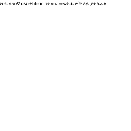
ዳንዱ ደንበኛ በአስተካክብር በተሠሩ መፍትሔዎች ላይ ያተኩራል.