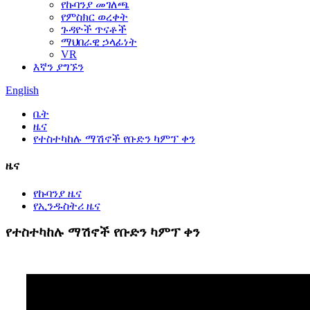
የኩባንያ መገለጫ
የምስክር ወረቀት
ጉዳዮች ጥናቶች
ማህበራዊ ኃላፊነት
VR
እኛን ያግኙን
English
ቤት
ዜና
የተስተካከሉ ማሽኖች የቡድን ካምፕ ቀን
ዜና
የኩባንያ ዜና
የኢንዱስትሪ ዜና
የተስተካከሉ ማሽኖች የቡድን ካምፕ ቀን