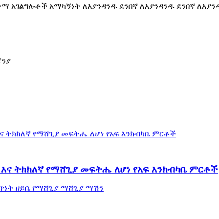
ማ አገልግሎቶች አማካኝነት ለእያንዳንዱ ደንበኛ ለእያንዳንዱ ደንበኛ ለእያን
ዚጃንያ
እና ትክክለኛ የማሸጊያ መፍትሔ ለሆነ የአፍ እንክብካቤ ምርቶች