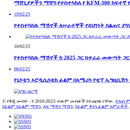
ማሸጊያዎችን ማሸግ-የተስተካከለ የ KFM-300 ከፍተኛ 
19/02/25
የተስተካከሉ ማሽኖች ለሠራተኞች የደህንነት ስልጠና ያካ
10/02/25
የተስተካከሉ ማሽኖች ከ 2025 ጋር ከተራራ መውጣት ጋር
08/02/25
የኒኮቲን ኦሮዲሲስቲክ ፊልም በአሜሪካ የቲፕ ኤግዚቢሽን
© የቅጂ መብት - የ 2010-2023: ሁሉም መብቶች የተጠበቁ ናቸው.
ትኩስ 
የፊልም የፊልም ማሽን
,
አፍ ማሽን ማሽን
,
የፊልም ቅነሳ ፊልም አምራቾች
,