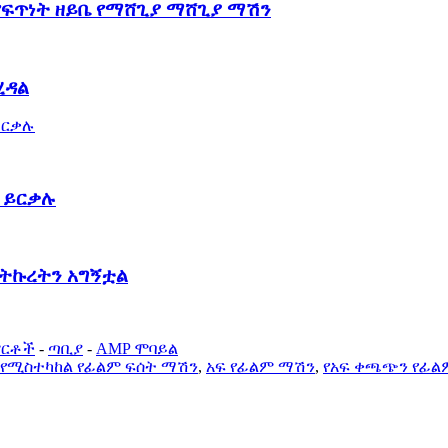
የፍጥነት ዘይቤ የማሸጊያ ማሸጊያ ማሽን
ሂዳል
 ይርቃሉ
 ትኩረትን አግኝቷል
ምርቶች
-
ጣቢያ
-
AMP ሞባይል
የሚስተካከል የፊልም ፍሰት ማሽን
,
አፍ የፊልም ማሽን
,
የአፍ ቀጫጭን የፊል