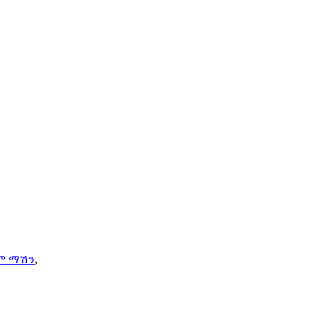
ም ማሽን
,