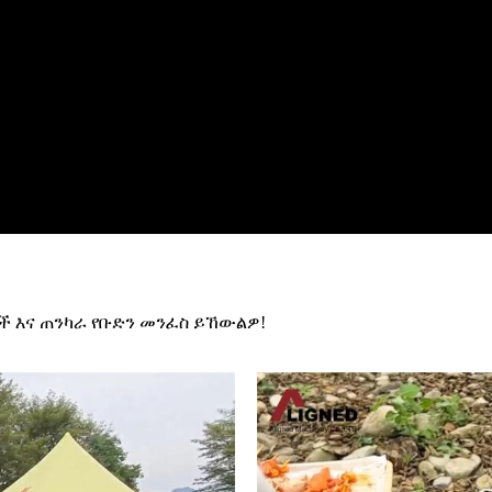
ች እና ጠንካራ የቡድን መንፈስ ይኸውልዎ!