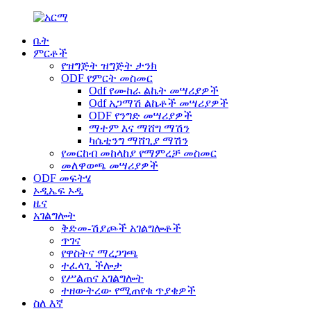
ቤት
ምርቶች
የዝግጅት ዝግጅት ታንክ
ODF የምርት መስመር
Odf የሙከራ ልኬት መሣሪያዎች
Odf አጋማሽ ልኬቶች መሣሪያዎች
ODF የንግድ መሣሪያዎች
ማተም እና ማሸግ ማሽን
ካሴቲንግ ማሸጊያ ማሽን
የመርከብ መከላከያ የማምረቻ መስመር
መለዋወጫ መሣሪያዎች
ODF መፍትሄ
ኦዲኤፍ ኦዲ
ዜና
አገልግሎት
ቅድመ-ሽያጮች አገልግሎቶች
ጥገና
የዋስትና ማረጋገጫ
ተፈላጊ ችሎታ
የሥልጠና አገልግሎት
ተዘውትረው የሚጠየቁ ጥያቄዎች
ስለ እኛ