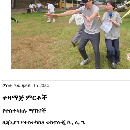
ፖስታ ጊዜ-ጁላይ -15-2024
ተዛማጅ ምርቶች
የተስተካከሉ ማሽኖች
ዚጃኒያን የተስተካከለ ቴክኖሎጂ ኮ., ሊ.ግ.