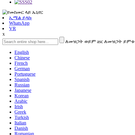
ኢሜል ይላኩ
WhatsApp
VR
x
ለመዝጋት ወይም asc ለመዝጋት ይምቱ
English
Chinese
French
German
Portuguese
Spanish
Russian
Japanese
Korean
Arabic
Irish
Greek
Turkish
Italian
Danish
Romanian