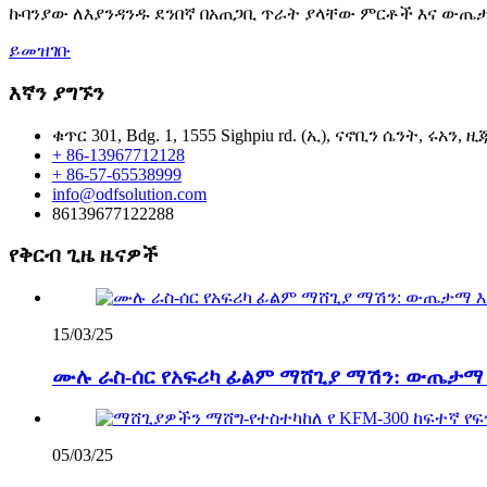
ኩባንያው ለእያንዳንዱ ደንበኛ በአጠጋቢ ጥራት ያላቸው ምርቶች እና ውጤታ
ይመዝገቡ
እኛን ያግኙን
ቁጥር 301, Bdg. 1, 1555 Sighpiu rd. (ኢ), ናኖቢን ሴንት, ሩአን, 
+ 86-13967712128
+ 86-57-65538999
info@odfsolution.com
86139677122288
የቅርብ ጊዜ ዜናዎች
15/03/25
ሙሉ ራስ-ሰር የአፍሪካ ፊልም ማሸጊያ ማሽን: ውጤታማ 
05/03/25